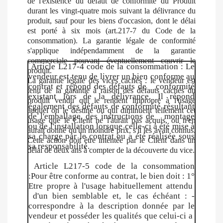
de l'existence du défaut de conformité du Produit
durant les vingt-quatre mois suivant la délivrance du
produit, sauf pour les biens d'occasion, dont le délai
est porté à six mois (art.217-7 du Code de la
consommation). La garantie légale de conformité
s'applique indépendamment de la garantie
commerciale pouvant éventuellement couvrir le
Article L217-4 code de la consommation : Le
produit.
vendeur est tenu de livrer un bien conforme au
La garantie légale des vices cachés : le vendeur est
contrat et répond des défauts de conformité
tenu de la garantie à raison des défauts cachés du
existant lors de la délivrance. Il répond
produit vendu qui le rendent impropre à l'usage
également des défauts de conformité résultant
auquel on le destine ou qui diminuent tellement cet
de l'emballage, des instructions de montage
usage que le Client ne l'aurait pas acquis, ou n'en
ou de l'installation lorsque celle-ci a été mise à
aurait donné qu'un moindre prix, s'il les avait connus.
sa charge par le contrat ou a été réalisée sous
Cette action doit être intentée par le Client dans un
sa responsabilité.
délai de deux ans à compter de la découverte du vice.
Article L217-5 code de la consommation
:Pour être conforme au contrat, le bien doit : 1°
Etre propre à l'usage habituellement attendu
d'un bien semblable et, le cas échéant : -
correspondre à la description donnée par le
vendeur et posséder les qualités que celui-ci a