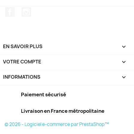
Facebook
Instagram
EN SAVOIR PLUS

VOTRE COMPTE

INFORMATIONS
keyboard_arrow_down
Paiement sécurisé
Livraison en France métropolitaine
© 2026 - Logiciel e-commerce par PrestaShop™