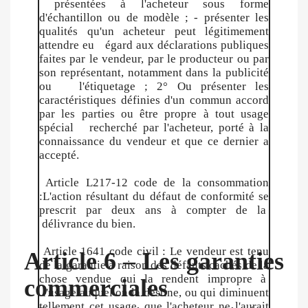
présentées à l'acheteur sous forme
d'échantillon ou de modèle ; - présenter les
qualités qu'un acheteur peut légitimement
attendre eu égard aux déclarations publiques
faites par le vendeur, par le producteur ou par
son représentant, notamment dans la publicité
ou l'étiquetage ; 2° Ou présenter les
caractéristiques définies d'un commun accord
par les parties ou être propre à tout usage
spécial recherché par l'acheteur, porté à la
connaissance du vendeur et que ce dernier a
accepté.
Article L217-12 code de la consommation
:L'action résultant du défaut de conformité se
prescrit par deux ans à compter de la
délivrance du bien.
Article 1641 code civil : Le vendeur est tenu
Article 6 – Les garanties
de la garantie à raison des défauts cachés de la
chose vendue qui la rendent impropre à
commerciales
l'usage auquel on la destine, ou qui diminuent
tellement cet usage, que l'acheteur ne l'aurait