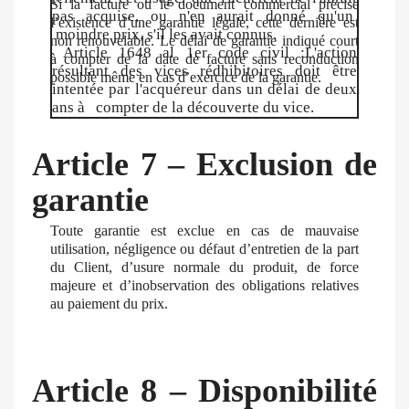
Si la facture ou le document commercial précise
pas acquise, ou n'en aurait donné qu'un
l’existence d’une garantie légale, cette dernière est
moindre prix, s'il les avait connus.
non renouvelable. Le délai de garantie indiqué court
Article 1648 al 1er code civil :L'action
à compter de la date de facture sans reconduction
résultant des vices rédhibitoires doit être
possible même en cas d’exercice de la garantie.
intentée par l'acquéreur dans un délai de deux
ans à compter de la découverte du vice.
Article 7 – Exclusion de
garantie
Toute garantie est exclue en cas de mauvaise
utilisation, négligence ou défaut d’entretien de la part
du Client, d’usure normale du produit, de force
majeure et d’inobservation des obligations relatives
au paiement du prix.
Article 8 – Disponibilité