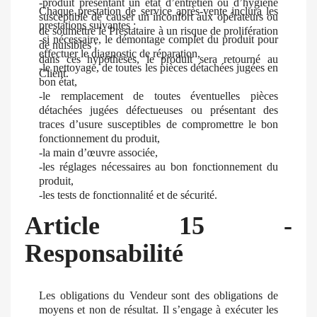
-produit présentant un état d’entretien ou d’hygiène
Chaque prestation de service après-vente inclura les
susceptible de causer un inconfort aux opérateurs ou
prestations suivantes :
de soumettre le Prestataire à un risque de prolifération
-si nécessaire, le démontage complet du produit pour
de nuisibles ;
effectuer le diagnostic de réparation,
dans ces hypothèses, le produit sera retourné au
-le nettoyage, de toutes les pièces détachées jugées en
Client.
bon état,
-le remplacement de toutes éventuelles pièces
détachées jugées défectueuses ou présentant des
traces d’usure susceptibles de compromettre le bon
fonctionnement du produit,
-la main d’œuvre associée,
-les réglages nécessaires au bon fonctionnement du
produit,
-les tests de fonctionnalité et de sécurité.
Article 15 -
Responsabilité
Les obligations du Vendeur sont des obligations de
moyens et non de résultat. Il s’engage à exécuter les