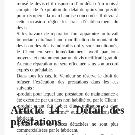
refusé le devis et il disposera d’un délai d’un mois à
compter de l’expiration du délai de quinzaine précité
pour récupérer la marchandise concernée. Il devra à
cette occasion régler les frais d’établissement du
devis.
Si les travaux de réparation font apparaître un travail
important entraînant une modification du montant du
devis ou des délais indicatifs qui y sont mentionnés,
le Client en sera immédiatement averti par tous
moyens, et notamment par un devis rectificatif gratuit.
Aucune réparation ne sera effectuée sans son accord
exprès et préalable.
Dans tous les cas, le Vendeur se réserve le droit de
refuser l’exécution des prestations dans les cas
suivants :
-produit pour lequel une prestation de maintenance a
été exécutée par un tiers non habilité ou par le Client ;
-produit ayant fait l'objet d'une utilisation ou d'un
Article 14 - Détail des
entretien non conforme aux préconisations du
fabricant,
prestations
-produit dont les pièces détachées ne sont plus
commercialisées par le fabricant,