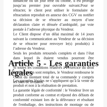
dimanche ou un jour férié ou chômé, il est prorogé
jusqu’au premier jour ouvrable suivant.Pour se
rétracter, le client peut utiliser le formulaire de
rétractation reproduit en annexe des CGV ou notifier
sa décision de se rétracter au moyen d’une
déclaration claire et dénuée d’ambiguïté, par voie
postale à l’adresse physique du Vendeur.
Le Client dispose d’un délai maximal de 14 jours
suivant la communication au Vendeur de sa décision
de se rétracter pour renvoyer le(s) produit(s) à
l’adresse du Vendeur.
Seuls les produits retournés complets et dans l’état
dans lequel ils étaient vendus pourront être
Article 5 - Les garanties
remboursés.
Si toutes les conditions relatives à l’exercice du droit
légales
de rétractation sont remplies, le Vendeur rembourse le
Client du montant total de sa commande y compris
Les garanties légales ne s’appliquent qu’à la vente de
les frais de livraison
produit et non à la réalisation de prestation.
La garantie légale de conformité : le Vendeur livre un
produit conforme au contrat et répond des défauts de
conformité existant lors de la délivrance et résultant
de l'emballage, des instructions de montage ou de